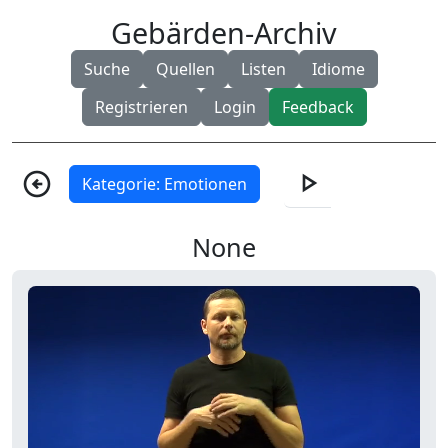
Gebärden-Archiv
Suche
Quellen
Listen
Idiome
Registrieren
Login
Feedback
play_arrow
arrow_circle_left
Kategorie: Emotionen
None