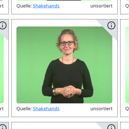
rt
Quelle:
Shakehands
unsortiert
Q
info
info
rt
Quelle:
Shakehands
unsortiert
Q
info
info