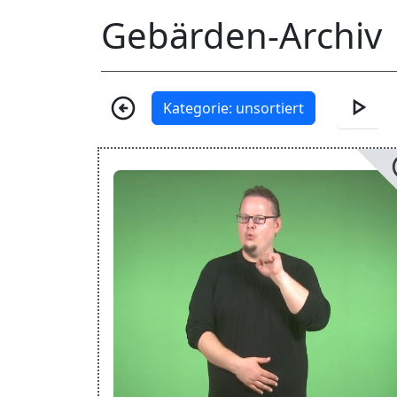
Gebärden-Archiv
play_arrow
arrow_circle_left
Kategorie: unsortiert