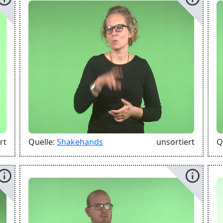
rt
Quelle:
Shakehands
unsortiert
Q
info
info