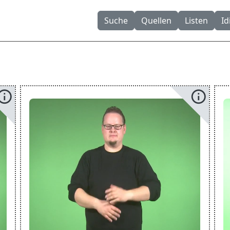
Suche
Quellen
Listen
I
info
info