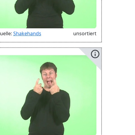
uelle:
Shakehands
unsortiert
info