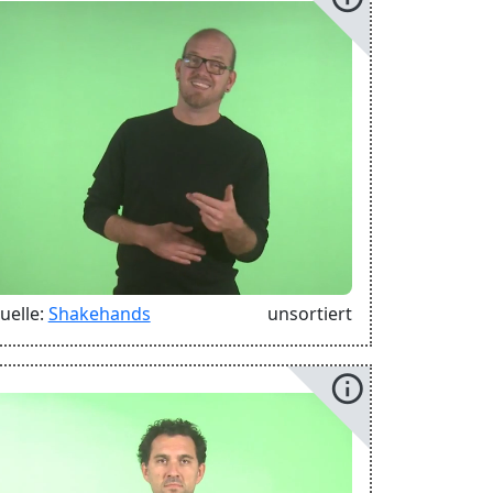
uelle:
Shakehands
unsortiert
info