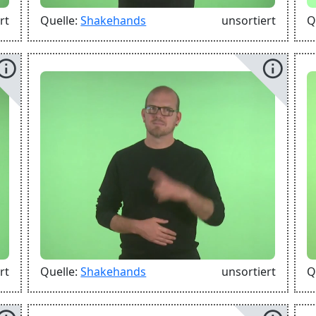
rt
Quelle:
Shakehands
unsortiert
Q
info
info
rt
Quelle:
Shakehands
unsortiert
Q