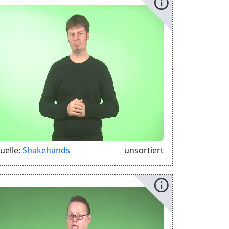
info
uelle:
Shakehands
unsortiert
info