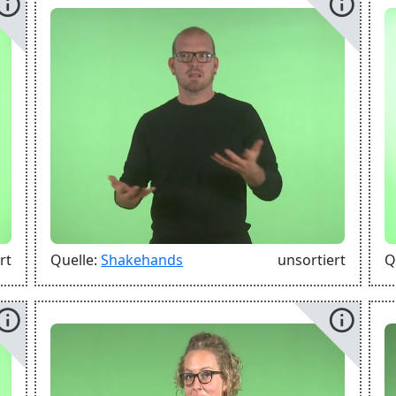
info
info
rt
Quelle:
Shakehands
unsortiert
Q
info
info