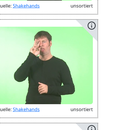
uelle:
Shakehands
unsortiert
info
uelle:
Shakehands
unsortiert
info