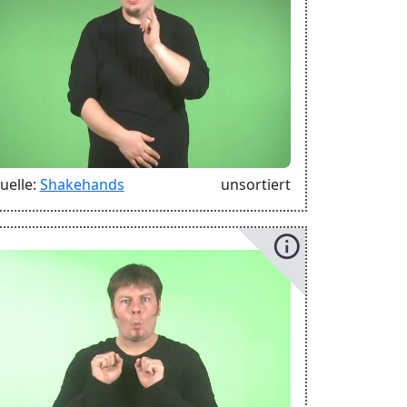
uelle:
Shakehands
unsortiert
info