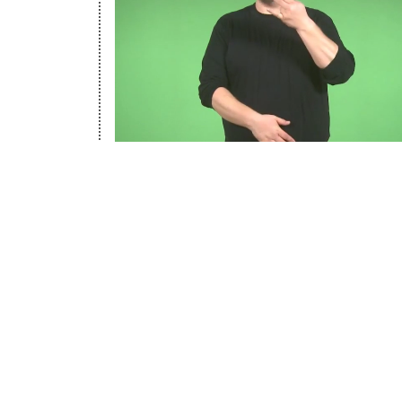
Quelle:
Shakehands
unsortie