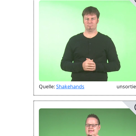
Quelle:
Shakehands
unsortie