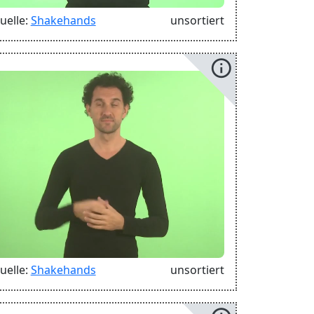
uelle:
Shakehands
unsortiert
info
uelle:
Shakehands
unsortiert