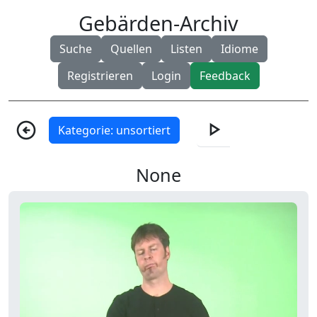
Gebärden-Archiv
Suche
Quellen
Listen
Idiome
Registrieren
Login
Feedback
play_arrow
arrow_circle_left
Kategorie: unsortiert
None