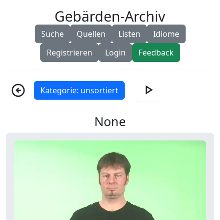
Gebärden-Archiv
Suche
Quellen
Listen
Idiome
Registrieren
Login
Feedback
play_arrow
arrow_circle_left
Kategorie: unsortiert
None