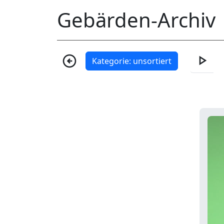
Gebärden-Archiv
play_arrow
arrow_circle_left
Kategorie: unsortiert