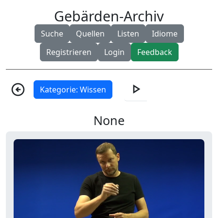
Gebärden-Archiv
Suche
Quellen
Listen
Idiome
Registrieren
Login
Feedback
play_arrow
arrow_circle_left
Kategorie: Wissen
None