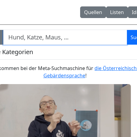
Quellen
Listen
I
lkommen bei der Meta-Suchmaschine für
die Österreichisc
Gebärdensprache
!