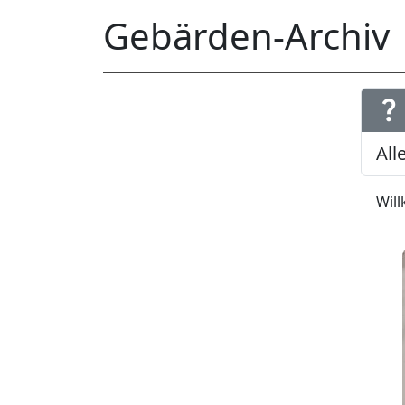
Gebärden-Archiv
question_mark
Wil