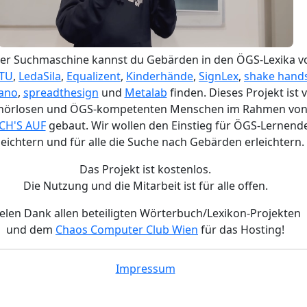
der Suchmaschine kannst du Gebärden in den ÖGS-Lexika v
TU
,
LedaSila
,
Equalizent
,
Kinderhände
,
SignLex
,
shake hand
ano
,
spreadthesign
und
Metalab
finden. Dieses Projekt ist 
hörlosen und ÖGS-kompetenten Menschen im Rahmen vo
CH'S AUF
gebaut. Wir wollen den Einstieg für ÖGS-Lernend
leichtern und für alle die Suche nach Gebärden erleichtern.
Das Projekt ist kostenlos.
Die Nutzung und die Mitarbeit ist für alle offen.
ielen Dank allen beteiligten Wörterbuch/Lexikon-Projekten
und dem
Chaos Computer Club Wien
für das Hosting!
Impressum