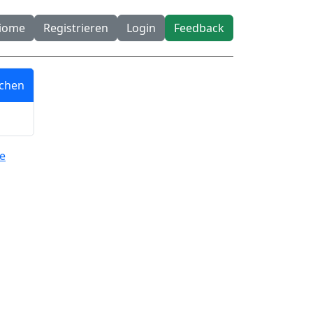
diome
Registrieren
Login
Feedback
he