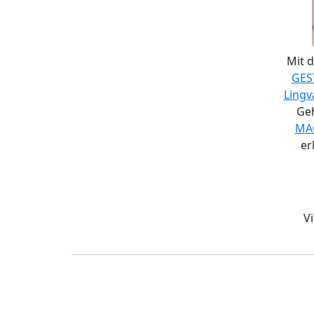
Mit 
GES
Lingv
Ge
MA
er
V