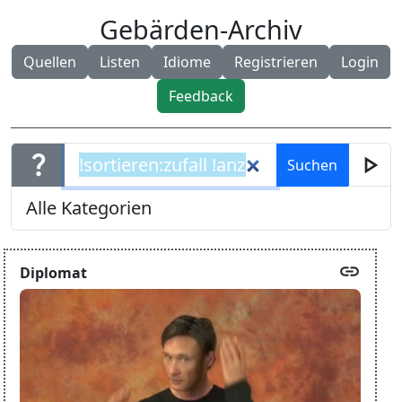
Gebärden-Archiv
Quellen
Listen
Idiome
Registrieren
Login
Feedback
question_mark
play_arrow
link
Diplomat