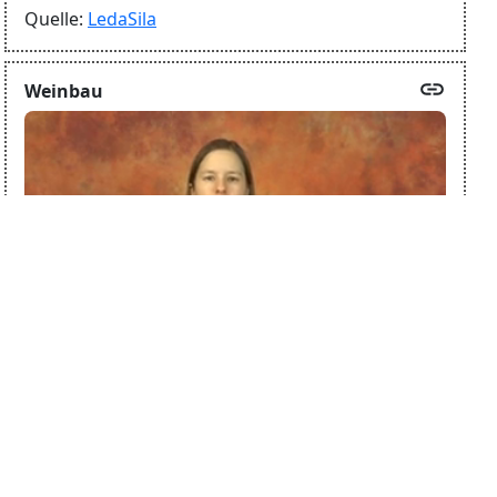
Quelle:
LedaSila
link
Weinbau
Quelle:
Spreadthesign