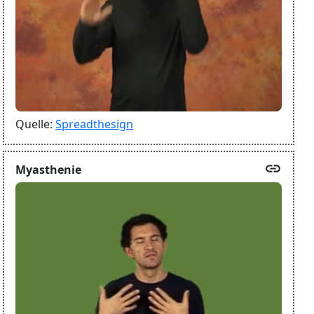
Quelle:
Spreadthesign
link
Myasthenie