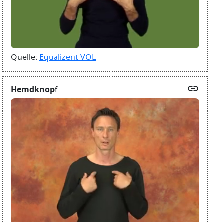
Quelle:
Equalizent VOL
link
Hemdknopf