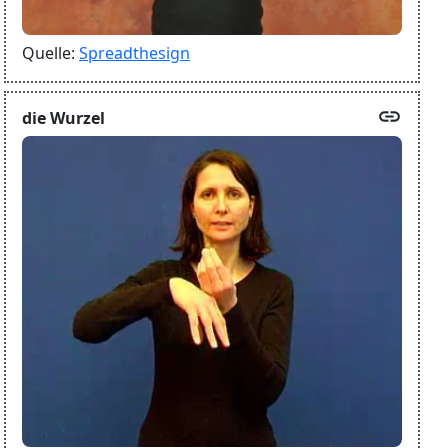
Quelle:
Spreadthesign
link
die Wurzel