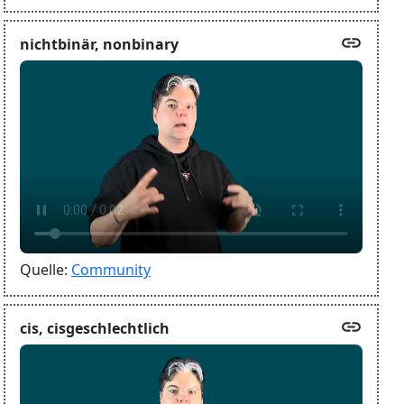
link
nichtbinär, nonbinary
Quelle:
Community
link
cis, cisgeschlechtlich