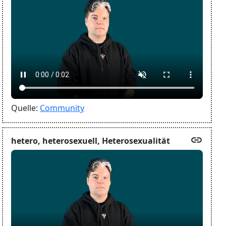
Quelle:
Community
link
hetero, heterosexuell, Heterosexualität