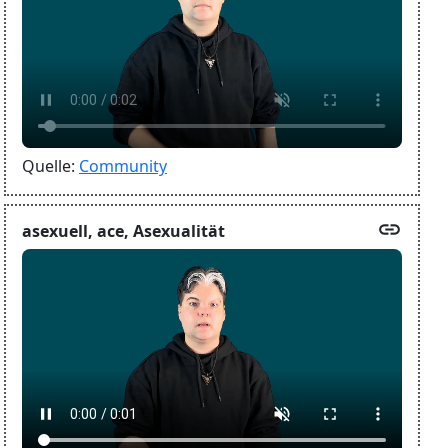
Quelle:
Community
link
asexuell, ace, Asexualität