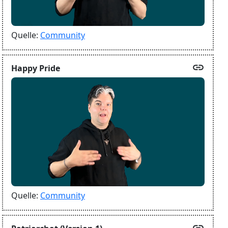
Quelle:
Community
link
Happy Pride
Quelle:
Community
link