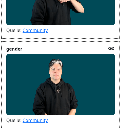
Quelle:
Community
link
gender
Quelle:
Community