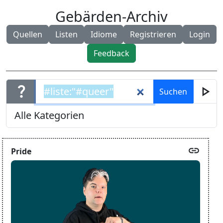
Gebärden-Archiv
Quellen
Listen
Idiome
Registrieren
Login
Feedback
question_mark
play_arrow
link
Pride