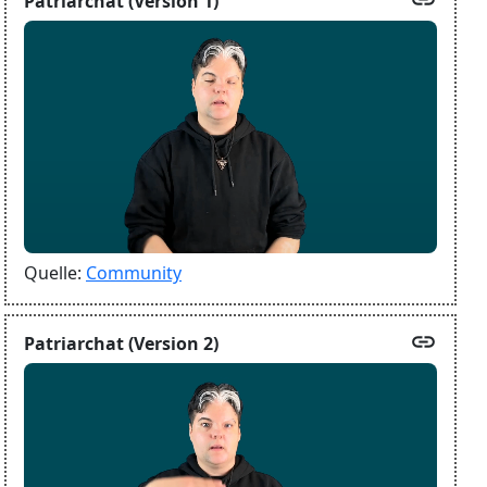
Patriarchat (Version 1)
Quelle:
Community
link
Patriarchat (Version 2)