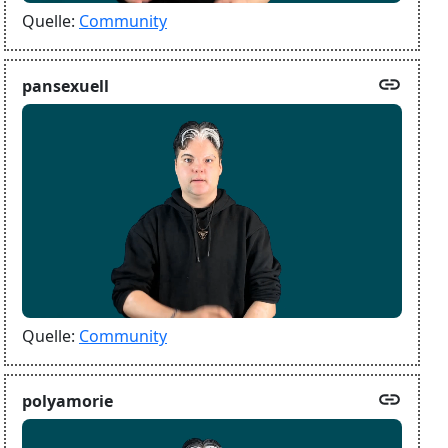
Quelle:
Community
link
pansexuell
Quelle:
Community
link
polyamorie