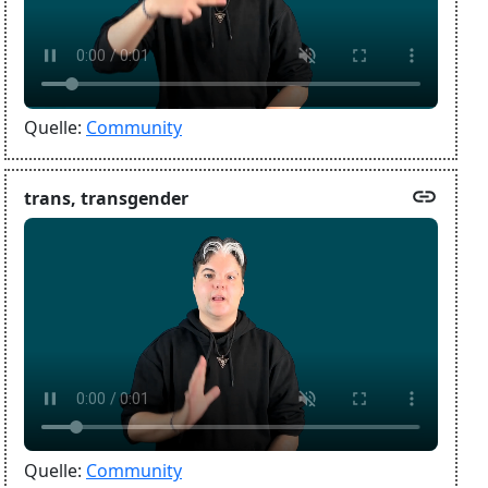
Quelle:
Community
link
trans, transgender
Quelle:
Community