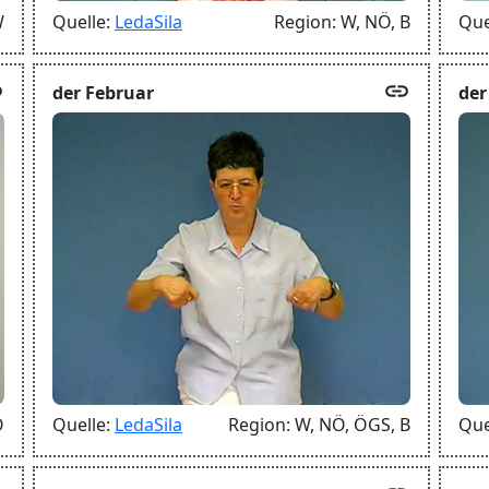
W
Quelle:
LedaSila
Region:
W,
NÖ,
B
Que
k
link
der Februar
der
Ö
Quelle:
LedaSila
Region:
W,
NÖ,
ÖGS,
B
Que