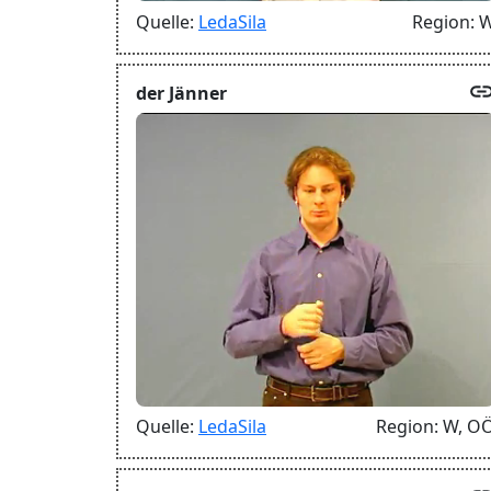
Quelle:
LedaSila
Region:
lin
der Jänner
Quelle:
LedaSila
Region:
W,
O