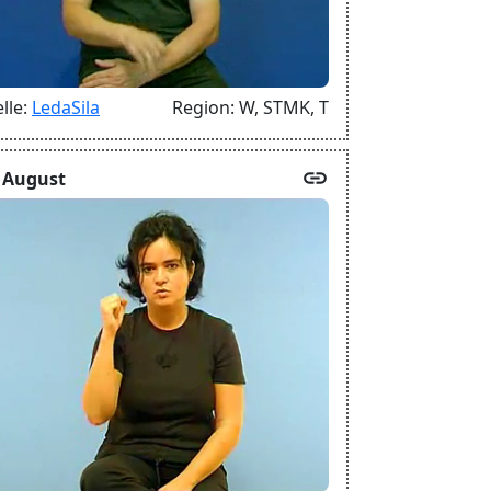
lle:
LedaSila
Region:
W,
STMK,
T
link
 August