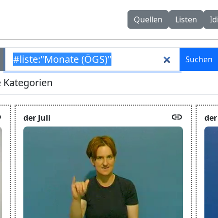
Quellen
Listen
I
k
link
der Juli
der