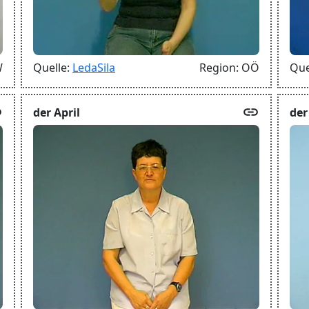
W
Quelle:
LedaSila
Region:
OÖ
Que
k
link
der April
der