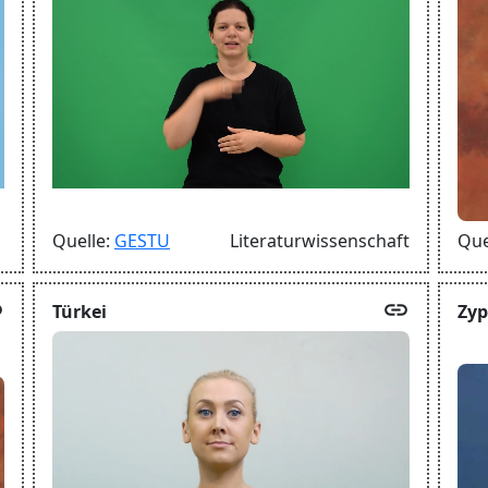
Quelle:
GESTU
Literaturwissenschaft
Que
k
link
Türkei
Zyp