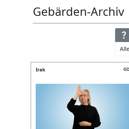
Gebärden-Archiv
question_mark
lin
Irak