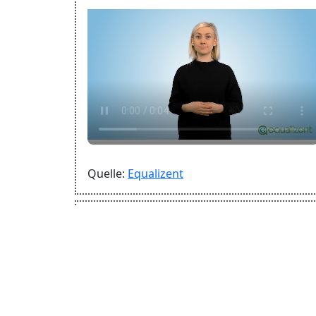
Quelle:
Equalizent
lin
Malediven