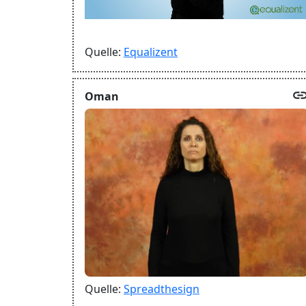
Quelle:
Equalizent
lin
Oman
Quelle:
Spreadthesign