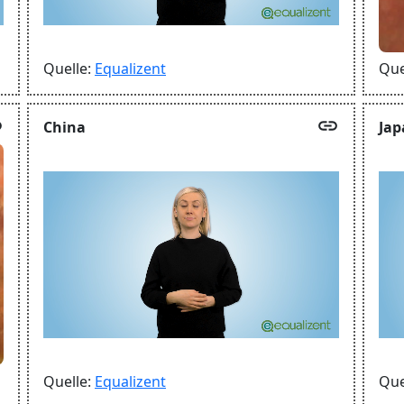
Quelle:
Equalizent
Que
k
link
China
Jap
Quelle:
Equalizent
Que