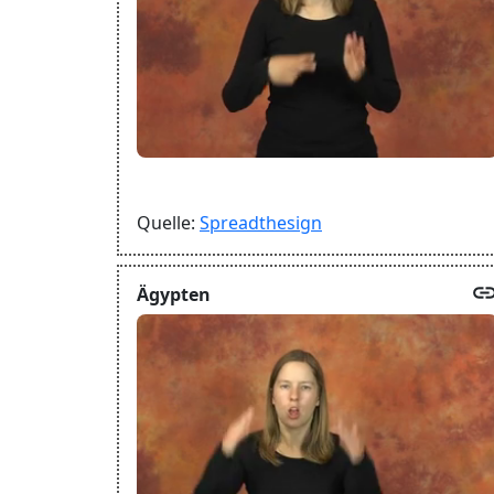
Quelle:
Spreadthesign
lin
Ägypten