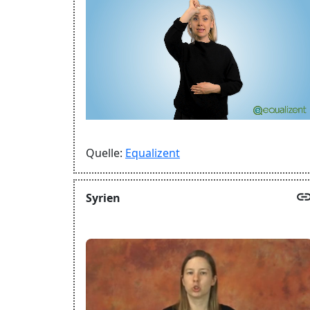
Quelle:
Equalizent
lin
Syrien