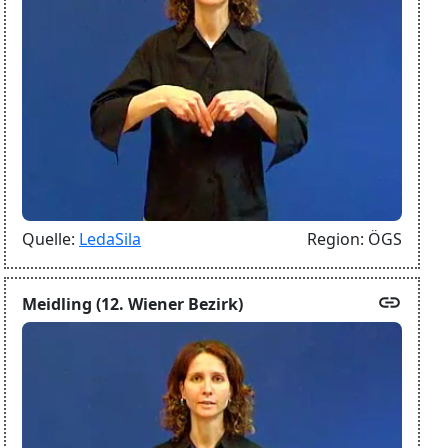
Quelle:
LedaSila
Region:
ÖGS
link
Meidling (12. Wiener Bezirk)