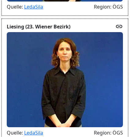
Quelle:
LedaSila
Region:
ÖGS
link
Liesing (23. Wiener Bezirk)
Quelle:
LedaSila
Region:
ÖGS