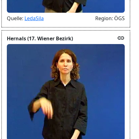
Quelle:
LedaSila
Region:
ÖGS
link
Hernals (17. Wiener Bezirk)