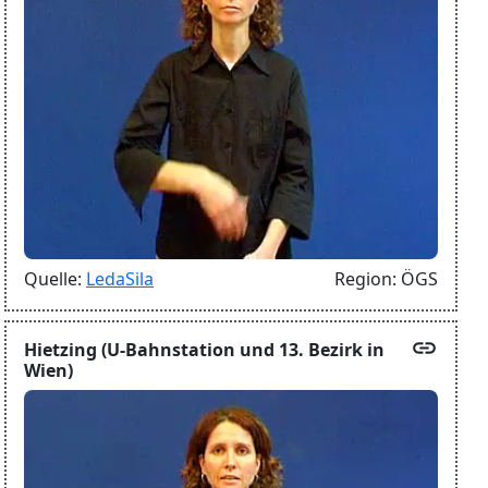
Quelle:
LedaSila
Region:
ÖGS
link
Hietzing (U-Bahnstation und 13. Bezirk in
Wien)