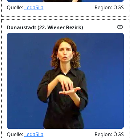
Quelle:
LedaSila
Region:
ÖGS
link
Donaustadt (22. Wiener Bezirk)
Quelle:
LedaSila
Region:
ÖGS