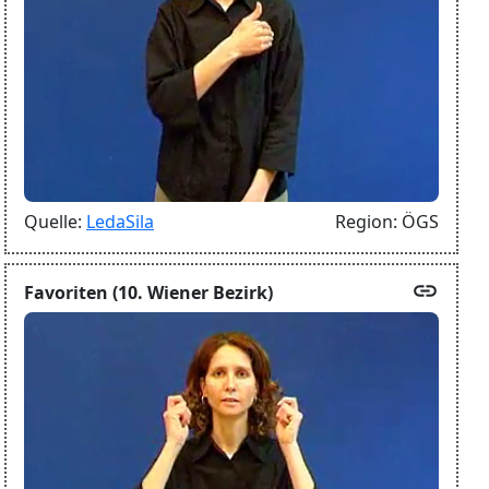
Quelle:
LedaSila
Region:
ÖGS
link
Favoriten (10. Wiener Bezirk)