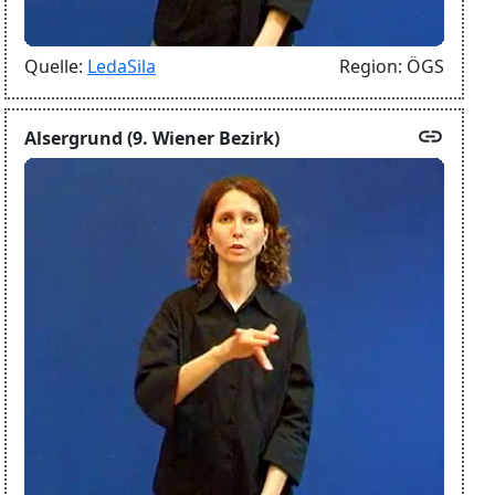
Quelle:
LedaSila
Region:
ÖGS
link
Alsergrund (9. Wiener Bezirk)