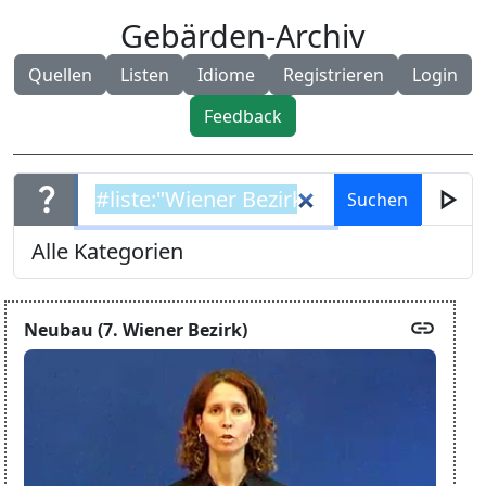
Gebärden-Archiv
Quellen
Listen
Idiome
Registrieren
Login
Feedback
question_mark
play_arrow
link
Neubau (7. Wiener Bezirk)