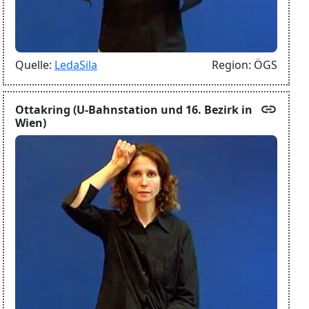
Quelle:
LedaSila
Region:
ÖGS
link
Ottakring (U-Bahnstation und 16. Bezirk in
Wien)