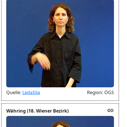
Quelle:
LedaSila
Region:
ÖGS
link
Währing (18. Wiener Bezirk)