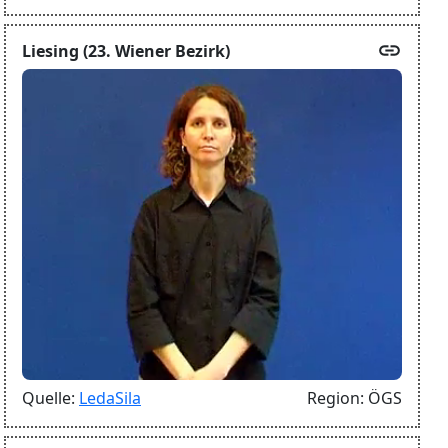
link
Liesing (23. Wiener Bezirk)
Quelle:
LedaSila
Region:
ÖGS