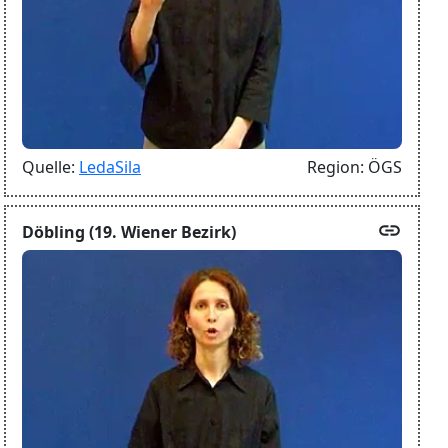
Quelle:
LedaSila
Region:
ÖGS
link
Döbling (19. Wiener Bezirk)