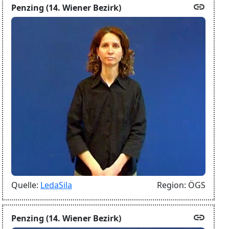
link
Penzing (14. Wiener Bezirk)
Quelle:
LedaSila
Region:
ÖGS
link
Penzing (14. Wiener Bezirk)