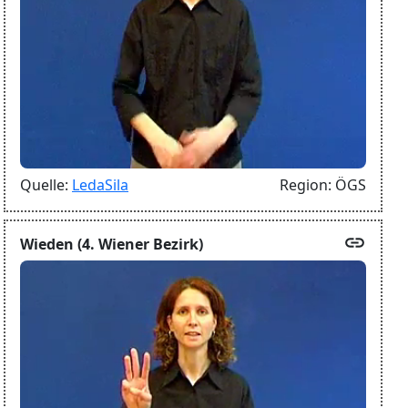
Quelle:
LedaSila
Region:
ÖGS
link
Wieden (4. Wiener Bezirk)