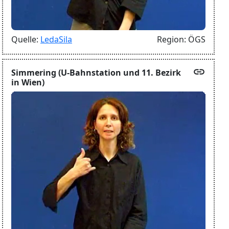
Quelle:
LedaSila
Region:
ÖGS
link
Simmering (U-Bahnstation und 11. Bezirk
in Wien)