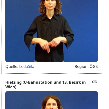
Quelle:
LedaSila
Region:
ÖGS
link
Hietzing (U-Bahnstation und 13. Bezirk in
Wien)