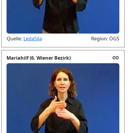
Quelle:
LedaSila
Region:
ÖGS
link
Mariahilf (6. Wiener Bezirk)