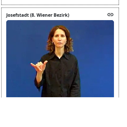
link
Josefstadt (8. Wiener Bezirk)
Quelle:
LedaSila
Region:
ÖGS