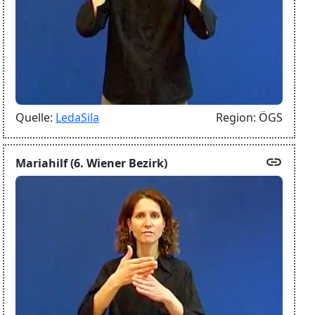
Quelle:
LedaSila
Region:
ÖGS
link
Mariahilf (6. Wiener Bezirk)