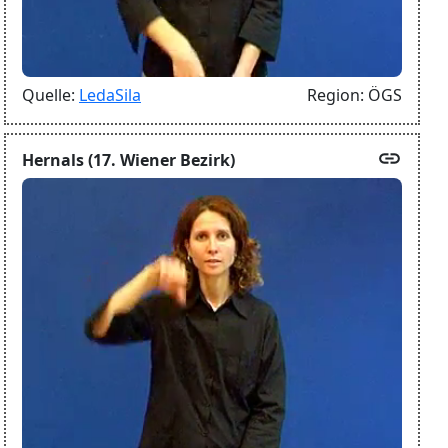
Quelle:
LedaSila
Region:
ÖGS
link
Hernals (17. Wiener Bezirk)