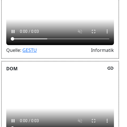
Quelle:
GESTU
Informatik
link
DOM