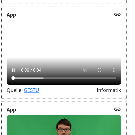
link
App
Quelle:
GESTU
Informatik
link
App