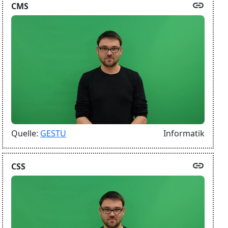
link
CMS
Quelle:
GESTU
Informatik
link
CSS