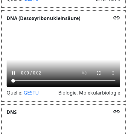
link
DNA (Desoxyribonukleinsäure)
Quelle:
GESTU
Biologie,
Molekularbiologie
link
DNS