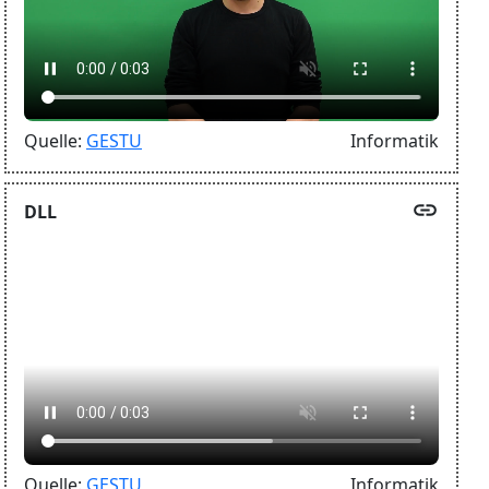
Quelle:
GESTU
Informatik
link
DLL
Quelle:
GESTU
Informatik