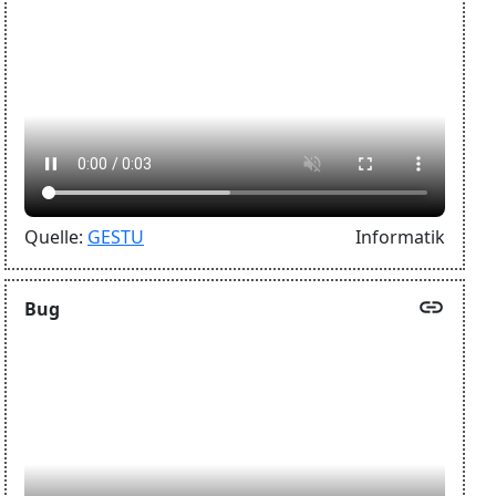
Quelle:
GESTU
Informatik
link
Bug