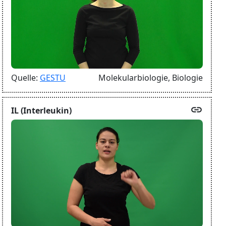
Quelle:
GESTU
Molekularbiologie,
Biologie
link
IL (Interleukin)