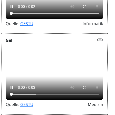
Quelle:
GESTU
Informatik
link
Gel
Quelle:
GESTU
Medizin