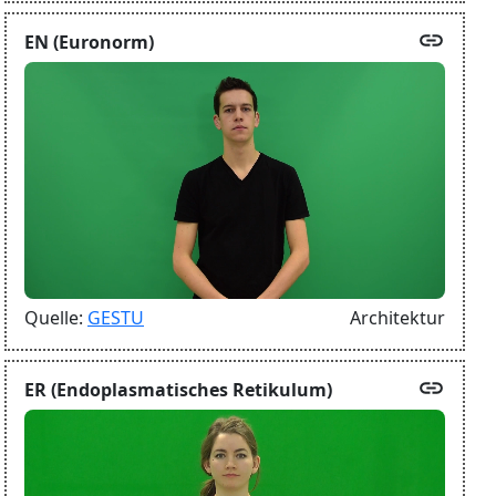
link
EN (Euronorm)
Quelle:
GESTU
Architektur
link
ER (Endoplasmatisches Retikulum)