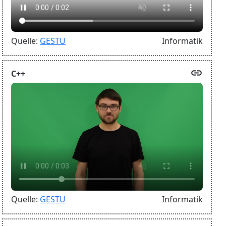
Quelle:
GESTU
Informatik
link
C++
Quelle:
GESTU
Informatik