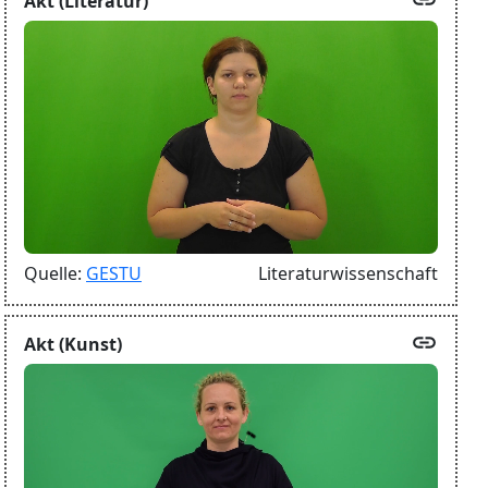
Akt (Literatur)
Quelle:
GESTU
Literaturwissenschaft
link
Akt (Kunst)