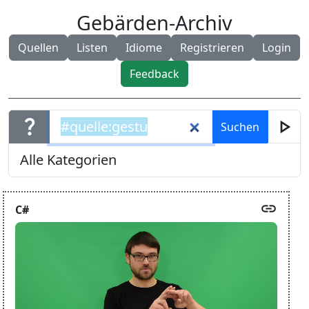
Gebärden-Archiv
Quellen
Listen
Idiome
Registrieren
Login
Feedback
question_mark
play_arrow
link
C#