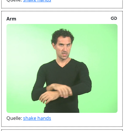
link
Arm
Quelle:
shake hands