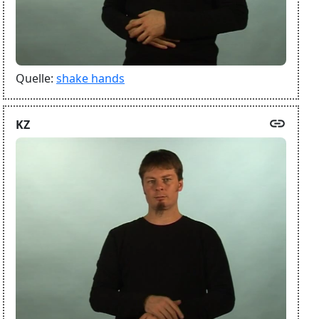
Quelle:
shake hands
link
KZ