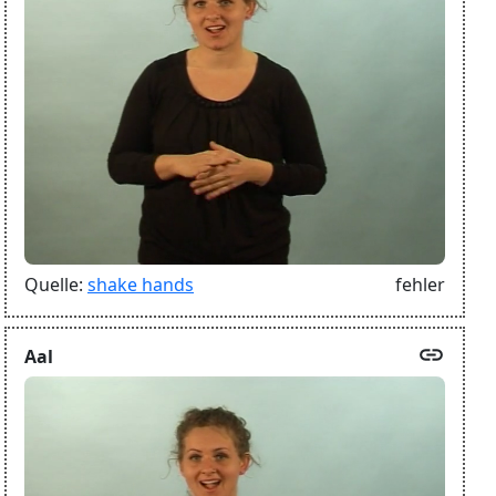
Quelle:
shake hands
fehler
link
Aal