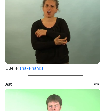
Quelle:
shake hands
link
Ast