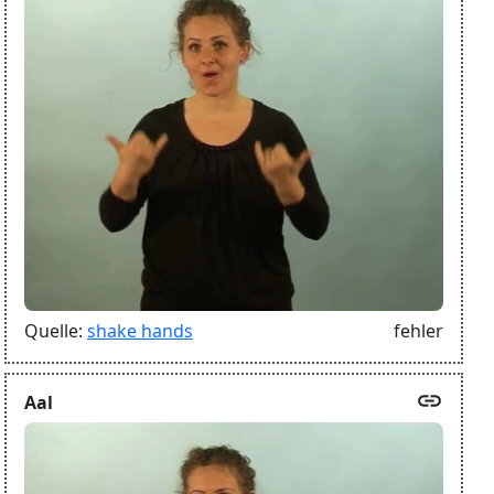
Quelle:
shake hands
fehler
link
Aal