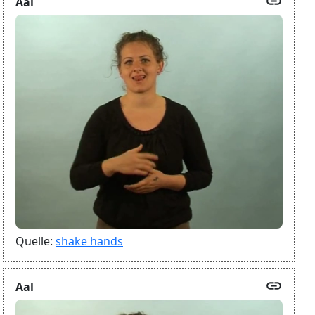
link
Aal
Quelle:
shake hands
link
Aal