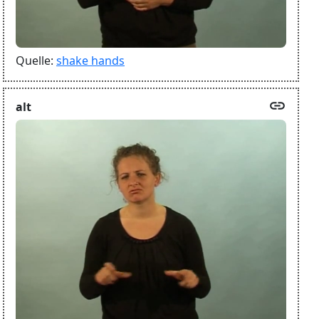
Quelle:
shake hands
link
alt