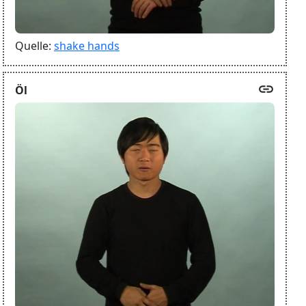
Quelle:
shake hands
link
Öl