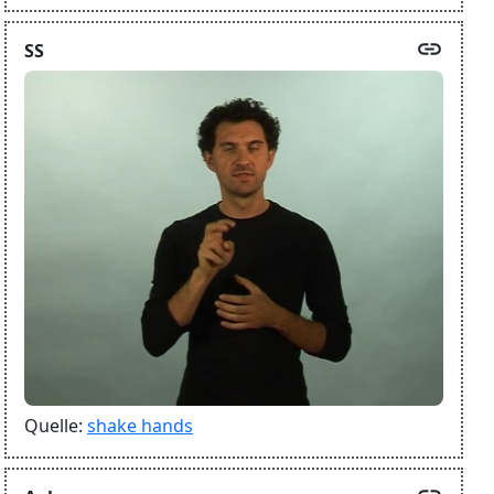
link
SS
Quelle:
shake hands