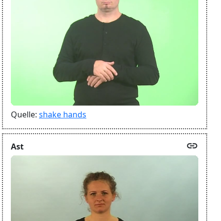
Quelle:
shake hands
link
Ast