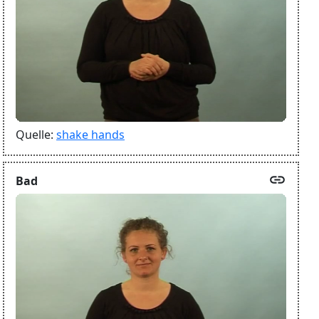
Quelle:
shake hands
link
Bad