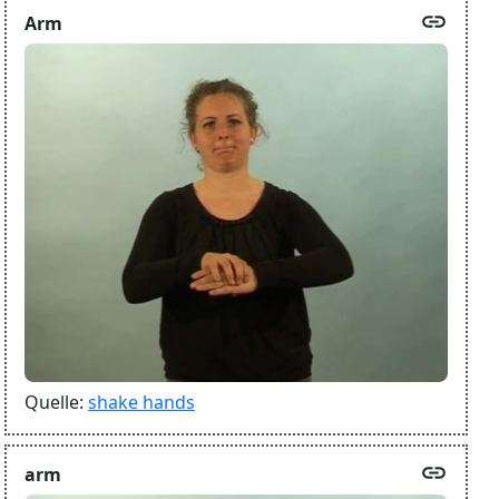
link
Arm
Quelle:
shake hands
link
arm