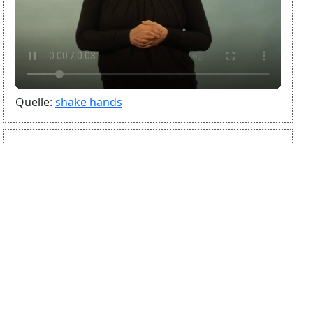
Quelle:
shake hands
link
Bar