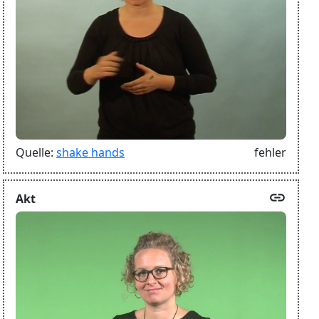
Quelle:
shake hands
fehler
link
Akt