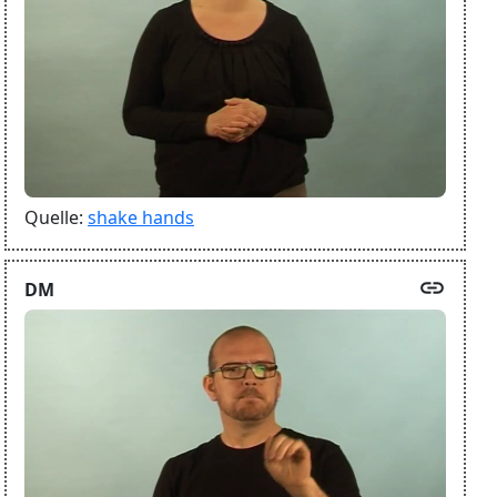
Quelle:
shake hands
link
DM