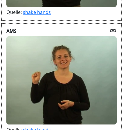
Quelle:
shake hands
link
AMS
Quelle:
shake hands