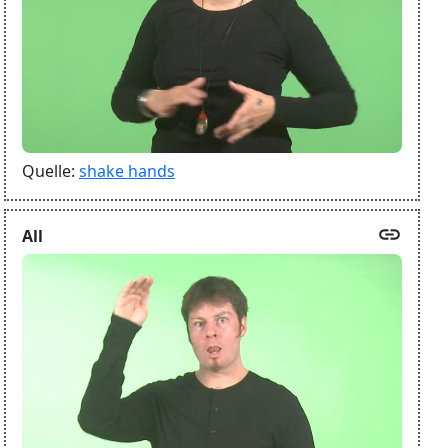
Quelle:
shake hands
link
All