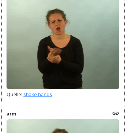
Quelle:
shake hands
link
arm