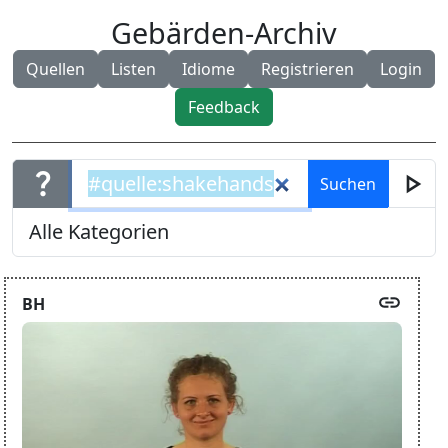
Gebärden-Archiv
Quellen
Listen
Idiome
Registrieren
Login
Feedback
question_mark
play_arrow
link
BH