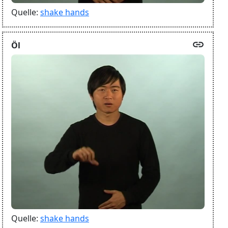
Quelle:
shake hands
link
Öl
Quelle:
shake hands