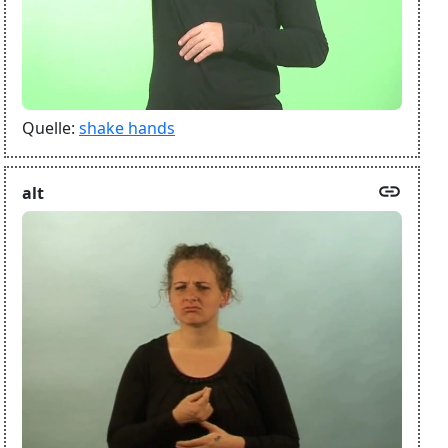
Quelle:
shake hands
link
alt