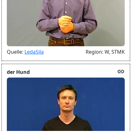
Quelle:
LedaSila
Region:
W,
STMK
link
der Hund