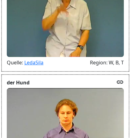
Quelle:
LedaSila
Region:
W,
B,
T
link
der Hund