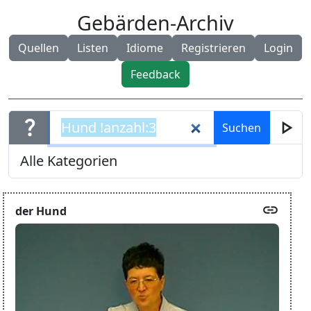
Gebärden-Archiv
Quellen
Listen
Idiome
Registrieren
Login
Feedback
question_mark
play_arrow
link
der Hund