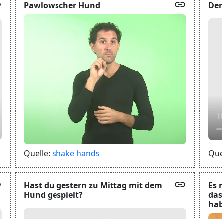
k
link
Pawlowscher Hund
Der
Que
Quelle:
shake hands
k
link
Hast du gestern zu Mittag mit dem
Es 
Hund gespielt?
das
hab