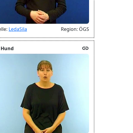
lle:
LedaSila
Region:
ÖGS
link
 Hund