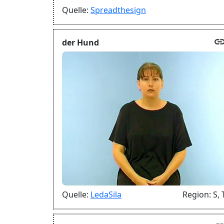
Quelle:
Spreadthesign
lin
der Hund
Quelle:
LedaSila
Region:
S,