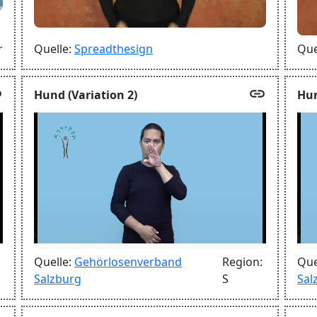
r
Quelle:
Spreadthesign
Que
k
link
Hund (Variation 2)
Hun
Quelle:
Gehörlosenverband
Region:
Que
Salzburg
S
Sal