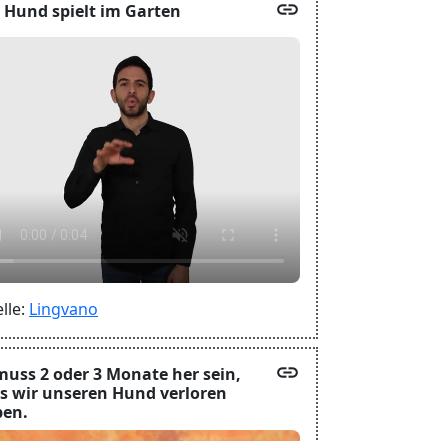
link
 Hund spielt im Garten
lle:
Lingvano
link
muss 2 oder 3 Monate her sein,
s wir unseren Hund verloren
en.