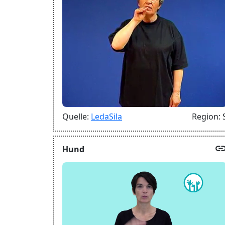
Quelle:
LedaSila
Region:
lin
Hund