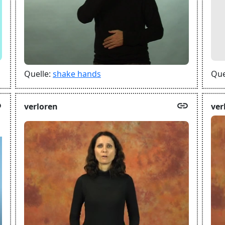
Que
Quelle:
shake hands
k
link
verloren
ver