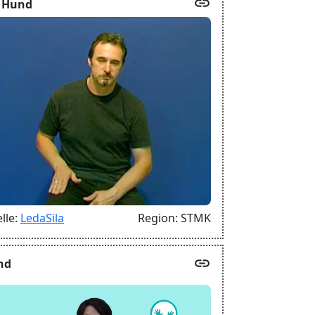
link
 Hund
lle:
LedaSila
Region:
STMK
link
nd