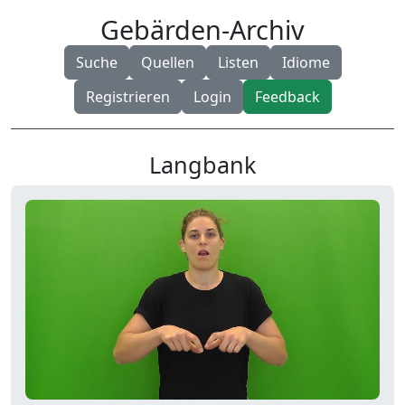
Gebärden-Archiv
Suche
Quellen
Listen
Idiome
Registrieren
Login
Feedback
Langbank