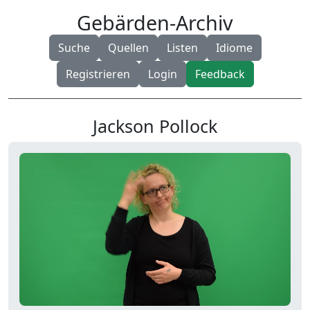
Gebärden-Archiv
Suche
Quellen
Listen
Idiome
Registrieren
Login
Feedback
Jackson Pollock