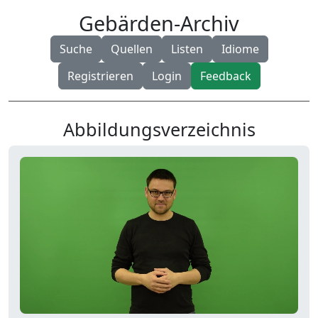
Gebärden-Archiv
Suche
Quellen
Listen
Idiome
Registrieren
Login
Feedback
Abbildungsverzeichnis