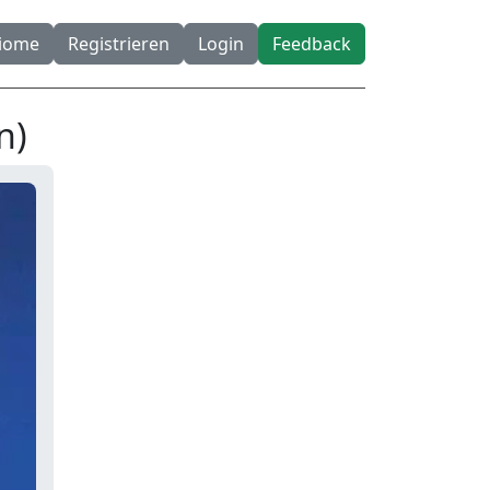
diome
Registrieren
Login
Feedback
n)