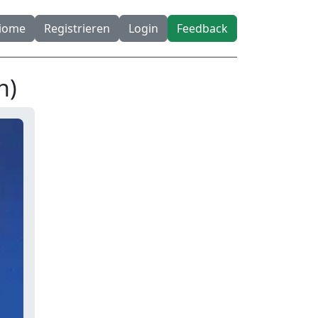
diome
Registrieren
Login
Feedback
n)