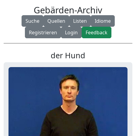
Gebärden-Archiv
Suche
Quellen
Listen
Idiome
Registrieren
Login
Feedback
der Hund