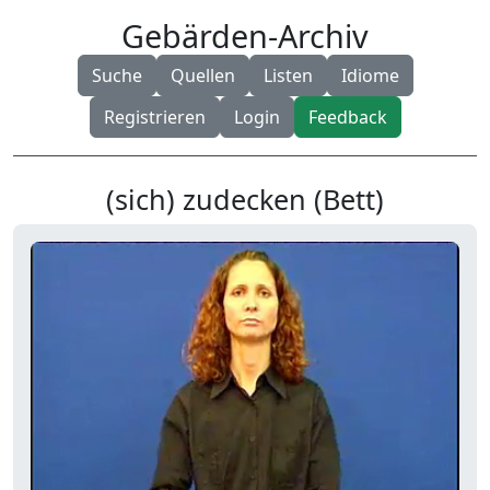
Gebärden-Archiv
Suche
Quellen
Listen
Idiome
Registrieren
Login
Feedback
(sich) zudecken (Bett)