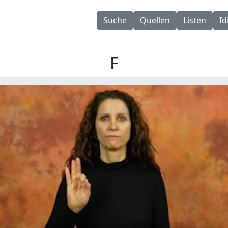
Suche
Quellen
Listen
I
F