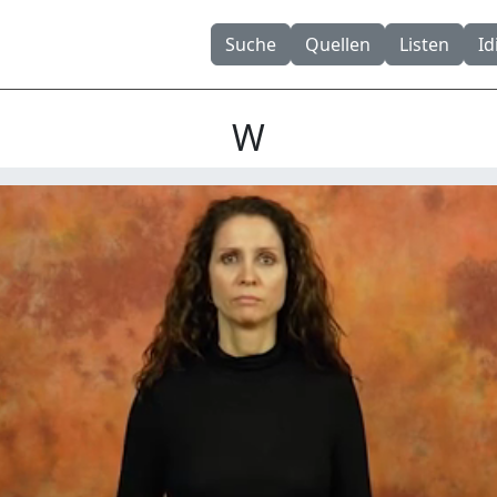
Suche
Quellen
Listen
I
W