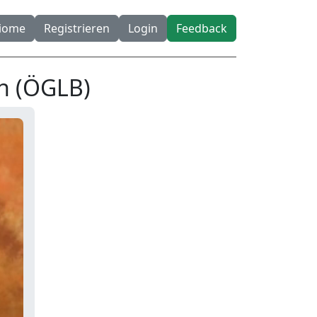
diome
Registrieren
Login
Feedback
n (ÖGLB)