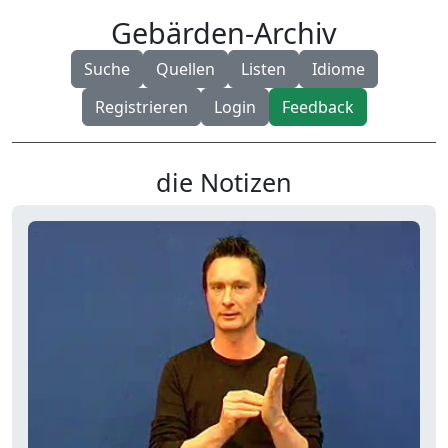
Gebärden-Archiv
Suche
Quellen
Listen
Idiome
Registrieren
Login
Feedback
die Notizen