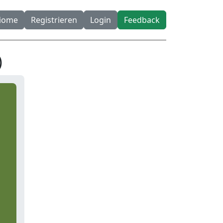
diome
Registrieren
Login
Feedback
)