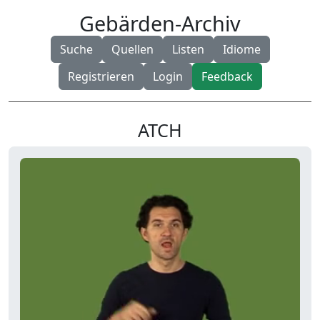
Gebärden-Archiv
Suche
Quellen
Listen
Idiome
Registrieren
Login
Feedback
ATCH