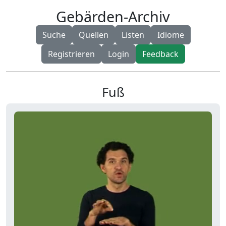
Gebärden-Archiv
Suche
Quellen
Listen
Idiome
Registrieren
Login
Feedback
Fuß