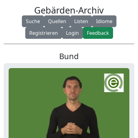
Gebärden-Archiv
Suche
Quellen
Listen
Idiome
Registrieren
Login
Feedback
Bund