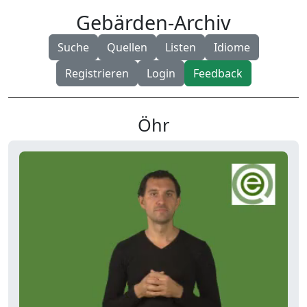
Gebärden-Archiv
Suche
Quellen
Listen
Idiome
Registrieren
Login
Feedback
Öhr